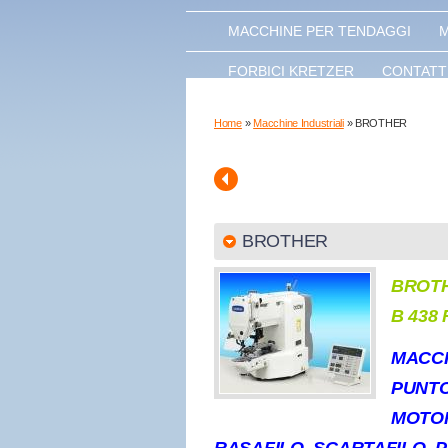
MACCHINE PER TENDAGGI
M
FORBICI KRETZER
CONTATT
Home
»
Macchine Industriali
» BROTHER
BROTHER
BROT
B 438 
MACCH
PUNT
MOTOR